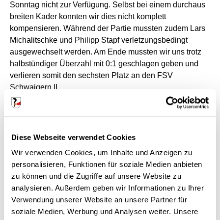
Sonntag nicht zur Verfügung. Selbst bei einem durchaus
breiten Kader konnten wir dies nicht komplett
kompensieren. Während der Partie mussten zudem Lars
Michalitschke und Philipp Stapf verletzungsbedingt
ausgewechselt werden. Am Ende mussten wir uns trotz
halbstündiger Überzahl mit 0:1 geschlagen geben und
verlieren somit den sechsten Platz an den FSV
Schwaigern II.
Durch die zahlreichen Umstellungen waren wir zu
Spielbeginn in der Defensive gefordert. Schwaigern
machte das Spiel, wir lauerten auf Konter. Beide
Diese Webseite verwendet Cookies
Mannschaften hatten erste Torchancen. In der 31. Minute
Wir verwenden Cookies, um Inhalte und Anzeigen zu
waren wir nach einem zu kurzen Abschlag nicht gut
personalisieren, Funktionen für soziale Medien anbieten
sortiert und mussten die Führung der Heimelf hinnehmen.
zu können und die Zugriffe auf unsere Website zu
Noch vor der Halbzeit hatten wir einzelne Möglichkeiten
analysieren. Außerdem geben wir Informationen zu Ihrer
den Ausgleich zu erzielen, doch wir waren im Abschluss
Verwendung unserer Website an unsere Partner für
nicht präzise genug.
soziale Medien, Werbung und Analysen weiter. Unsere