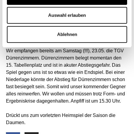
Ausfällen wäre definitiv mehr drin gewesen. Vor allem
nach vorne entwickelten wir über die gesamte Spielzeit
nicht den notwendigen Druck. Schwaigern konnte unsere
Auswahl erlauben
Angriffe recht einfach abwehren.
Ablehnen
Ausblick: Leider zeichnet sich auch für das kommende
Wochenende eine angespannte Personalsituation ab.
Wir empfangen bereits am Samstag (!!!), 23.05. die TGV
Dürrenzimmern. Dürrenzimmern belegt momentan den
15. Tabellenplatz und ist in akuter Abstiegsgefahr. Das
Spiel gegen uns ist so etwas wie ein Endspiel. Bei einer
Niederlage könnte der Abstieg für Dürrenzimmern schon
fast besiegelt sein. Somit wird unser kommender Gegner
alles reinwerfen. Wir wollen und müssen trotz Form- und
Ergebniskrise dagegenhalten. Anpfiff ist um 15.30 Uhr.
Drückt uns zum vorletzten Heimspiel der Saison die
Daumen.