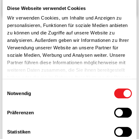
Diese Webseite verwendet Cookies
Wir verwenden Cookies, um Inhalte und Anzeigen zu
personalisieren, Funktionen für soziale Medien anbieten
zu können und die Zugriffe auf unsere Website zu
analysieren. Außerdem geben wir Informationen zu Ihrer
Möchtest du uns als Sponsor
Verwendung unserer Website an unsere Partner für
oder Partner unterstützen?
soziale Medien, Werbung und Analysen weiter. Unsere
Partner führen diese Informationen möglicherweise mit
Wir freuen uns auf deine
weiteren Daten zusammen, die Sie ihnen bereitgestellt
haben oder die sie im Rahmen Ihrer Nutzung der Dienste
Anfrage!
gesammelt haben.
Einwilligungsauswahl
Notwendig
Firma
Präferenzen
Name
Statistiken