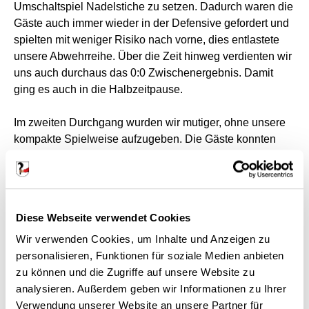
Umschaltspiel Nadelstiche zu setzen. Dadurch waren die
Gäste auch immer wieder in der Defensive gefordert und
spielten mit weniger Risiko nach vorne, dies entlastete
unsere Abwehrreihe. Über die Zeit hinweg verdienten wir
uns auch durchaus das 0:0 Zwischenergebnis. Damit
ging es auch in die Halbzeitpause.
Im zweiten Durchgang wurden wir mutiger, ohne unsere
kompakte Spielweise aufzugeben. Die Gäste konnten
sich nur selten aus dem Spiel heraus Chancen
erarbeiten. Unsere Nadelstiche vor allem über unsere
Außenpositionen waren brandgefährlich. Wir hatten
ehrlicherweise die klareren Torchancen, doch bei den
Diese Webseite verwendet Cookies
Abschlüssen waren wir zu ungenau. Dann der
Knackpunkt der Partie. Bei einer scharfen Hereingabe
Wir verwenden Cookies, um Inhalte und Anzeigen zu
der Gäste kämpften der gegnerische Stürmer und unser
personalisieren, Funktionen für soziale Medien anbieten
Innenverteidiger robust um den Ball. Eigentlich ein
zu können und die Zugriffe auf unsere Website zu
handelsüblicher Zweikampf, allerdings entschied der
analysieren. Außerdem geben wir Informationen zu Ihrer
Unparteiische auf Foulspiel von uns und Elfmeter für die
Verwendung unserer Website an unsere Partner für