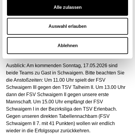
einzigen klaren Vorwurf, welchen wir uns gefallen lassen
Alle zulassen
müssen, ist unsere mangelhafte Chancenverwertung. Wir
betreiben einen wahnsinnigen Aufwand, erkämpfen uns
den Ball, kombinieren uns über die Seite durch, bringen
Auswahl erlauben
einen scharfen Pass nach innen und schaffen es dann
nicht, die Kugel im gegnerischen Tor unterzubringen. Das
ist nicht nur schade, sondern kostet uns in diesem Fall
Ablehnen
auch Punkte.
Ausblick: Am kommenden Sonntag, 17.05.2026 sind
beide Teams zu Gast in Schwaigern. Bitte beachten Sie
die Anstoßzeiten: Um 11.00 Uhr spielt der FSV
Schwaigern III gegen den TSV Talheim II. Um 13.00 Uhr
dann der FSV Schwaigern II gegen unsere erste
Mannschaft. Um 15.00 Uhr empfängt der FSV
Schwaigern I in der Bezirksliga den TSV Erlenbach.
Gegen unseren direkten Tabellennachbarn (FSV
Schwaigern II 7. mit 41 Punkten) wollen wir endlich
wieder in die Erfolgsspur zurückkehren.