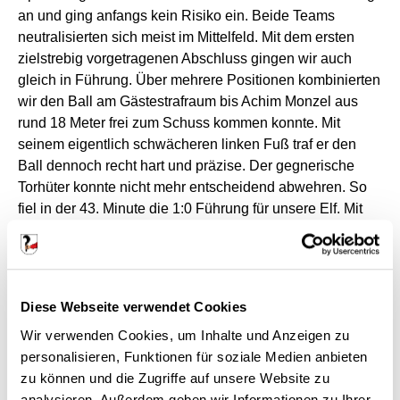
an und ging anfangs kein Risiko ein. Beide Teams
neutralisierten sich meist im Mittelfeld. Mit dem ersten
zielstrebig vorgetragenen Abschluss gingen wir auch
gleich in Führung. Über mehrere Positionen kombinierten
wir den Ball am Gästestrafraum bis Achim Monzel aus
rund 18 Meter frei zum Schuss kommen konnte. Mit
seinem eigentlich schwächeren linken Fuß traf er den
Ball dennoch recht hart und präzise. Der gegnerische
Torhüter konnte nicht mehr entscheidend abwehren. So
fiel in der 43. Minute die 1:0 Führung für unsere Elf. Mit
dieser knappen Führung ging es auch in die
Halbzeitpause.
In den zweiten Durchgang fanden wir deutlich besser und
Diese Webseite verwendet Cookies
so ergaben sich kurz nach Wiederanpfiff die ersten
Wir verwenden Cookies, um Inhalte und Anzeigen zu
Gelegenheiten. Von Dürrenzimmern kam recht wenig,
personalisieren, Funktionen für soziale Medien anbieten
trotz des Zwischenergebnisses. Mit dem 2:0 durch Julian
zu können und die Zugriffe auf unsere Website zu
Bertsch in der 58. Minute war die Vorentscheidung quasi
analysieren. Außerdem geben wir Informationen zu Ihrer