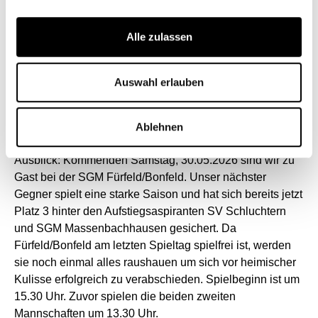
erwischt hatten. Der 5:1 Sieg geht auch in der Höhe
absolut in Ordnung. Wir verbessern uns dadurch zwei
Alle zulassen
Spieltage vor Rundenende auf Rang 6. Mit der TGV
Dürrenzimmern steht somit der dritte direkte Absteiger
fest. Ebenso müssen die Spvgg Heinriet und der GSV
Auswahl erlauben
Eibensbach den Gang in die Kreisliga B antreten. Einige
Mannschaften streiten sich nun noch um den
Relegationsplatz.
Ablehnen
Ausblick: Kommenden Samstag, 30.05.2026 sind wir zu
Gast bei der SGM Fürfeld/Bonfeld. Unser nächster
Gegner spielt eine starke Saison und hat sich bereits jetzt
Platz 3 hinter den Aufstiegsaspiranten SV Schluchtern
und SGM Massenbachhausen gesichert. Da
Fürfeld/Bonfeld am letzten Spieltag spielfrei ist, werden
sie noch einmal alles raushauen um sich vor heimischer
Kulisse erfolgreich zu verabschieden. Spielbeginn ist um
15.30 Uhr. Zuvor spielen die beiden zweiten
Mannschaften um 13.30 Uhr.